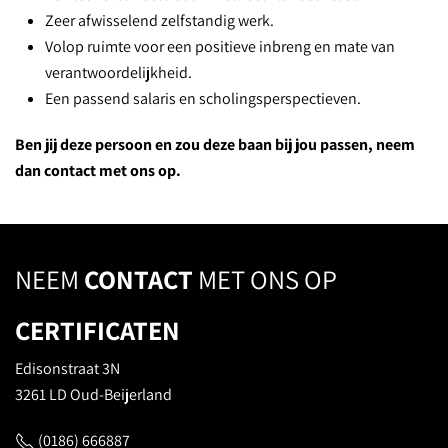
Zeer afwisselend zelfstandig werk.
Volop ruimte voor een positieve inbreng en mate van
verantwoordelijkheid.
Een passend salaris en scholingsperspectieven.
Ben jij deze persoon en zou deze baan bij jou passen, neem
dan contact met ons op.
NEEM
CONTACT
MET ONS OP
CERTIFICATEN
Edisonstraat 3N
3261 LD Oud-Beijerland
(0186) 666887