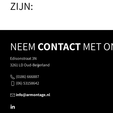
ZIJN:
NEEM
CONTACT
MET O
Edisonstraat 3N
3261 LD Oud-Beijerland
(0186) 666887
(06) 53158642
info@armontage.nl